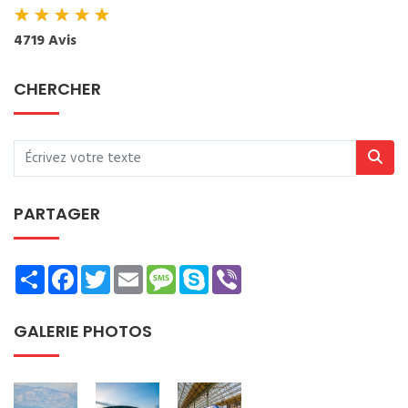
★
★
★
★
★
4719 Avis
CHERCHER
PARTAGER
Share
Facebook
Twitter
Email
Message
Skype
Viber
GALERIE PHOTOS