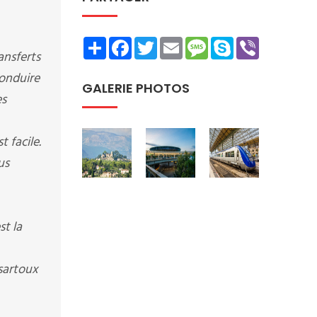
Share
Facebook
Twitter
Email
Message
Skype
Viber
ansferts
conduire
GALERIE PHOTOS
es
 facile.
us
t la
 sartoux