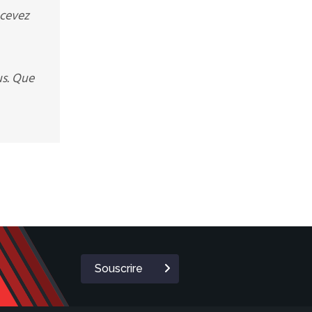
ecevez
us. Que
Souscrire