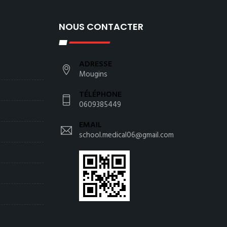
NOUS CONTACTER
ADRESSE
Mougins
TÉLÉPHONE
0609385449
EMAIL
school.medical06@gmail.com