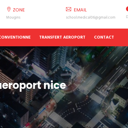
ZONE
EMAIL
D
Mougins
school.medical06@gmail.com
 CONVENTIONNE
TRANSFERT AEROPORT
CONTACT
eroport nice