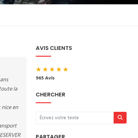
AVIS CLIENTS
★
★
★
★
★
965 Avis
uans
toute la
CHERCHER
 nice en
ansport
 RESERVER
PARTAGER