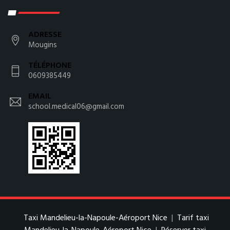
ADRESSE
Mougins
TÉLÉPHONE
0609385449
EMAIL
school.medical06@gmail.com
Taxi Mandelieu-la-Napoule-Aéroport Nice
|
Tarif taxi