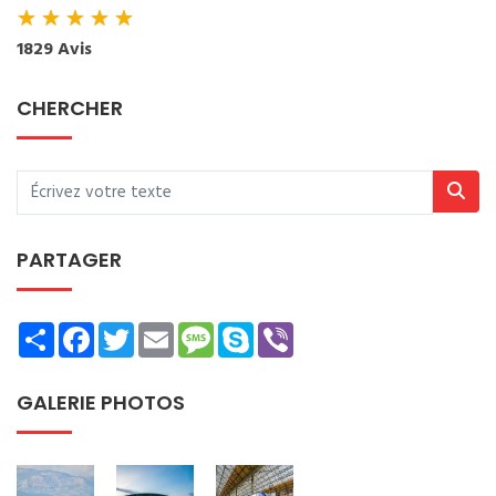
★
★
★
★
★
1829 Avis
CHERCHER
PARTAGER
Share
Facebook
Twitter
Email
Message
Skype
Viber
GALERIE PHOTOS