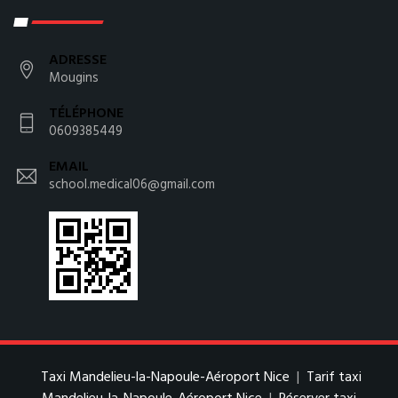
ADRESSE
Mougins
TÉLÉPHONE
0609385449
EMAIL
school.medical06@gmail.com
Taxi Mandelieu-la-Napoule-Aéroport Nice
|
Tarif taxi