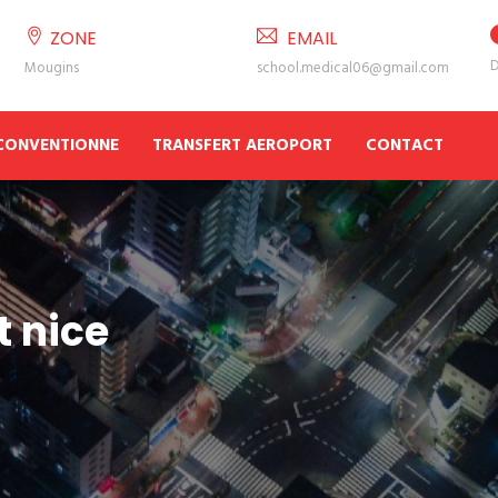
ZONE
EMAIL
D
Mougins
school.medical06@gmail.com
 CONVENTIONNE
TRANSFERT AEROPORT
CONTACT
t nice