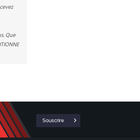
ecevez
us. Que
ENTIONNE
Souscrire