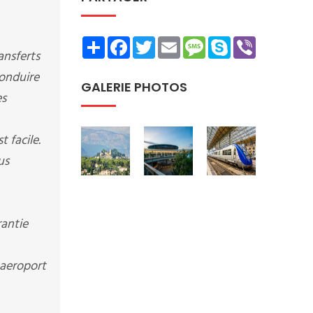
Share
Facebook
Twitter
Email
Message
Skype
Viber
ansferts
conduire
GALERIE PHOTOS
es
 facile.
us
rantie
 aeroport