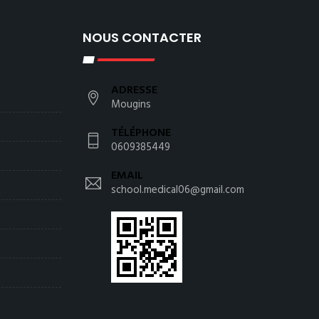
NOUS CONTACTER
ADRESSE
Mougins
TÉLÉPHONE
0609385449
EMAIL
school.medical06@gmail.com