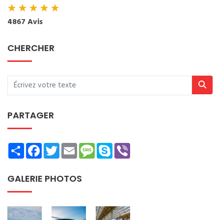
★
★
★
★
★
4867 Avis
CHERCHER
PARTAGER
Share
Facebook
Twitter
Email
Message
Skype
Viber
GALERIE PHOTOS