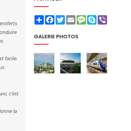
Share
Facebook
Twitter
Email
Message
Skype
Viber
ansferts
conduire
GALERIE PHOTOS
es
 facile.
us
i, c’est
ionne la