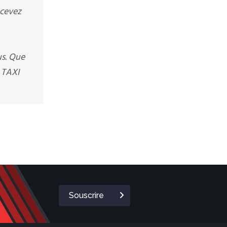
ecevez
us. Que
 TAXI
Souscrire