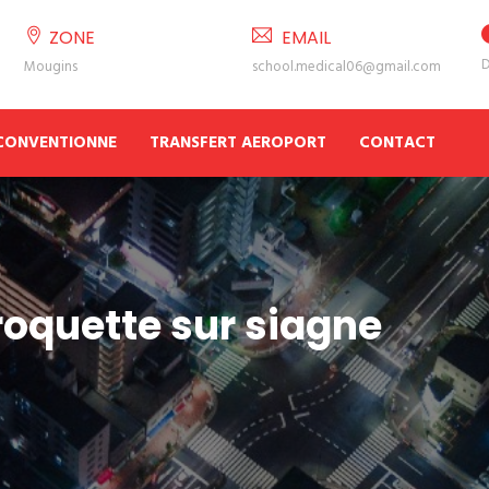
ZONE
EMAIL
D
Mougins
school.medical06@gmail.com
 CONVENTIONNE
TRANSFERT AEROPORT
CONTACT
roquette sur siagne