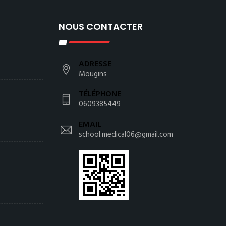
NOUS CONTACTER
ADRESSE
Mougins
TÉLÉPHONE
0609385449
EMAIL
school.medical06@gmail.com